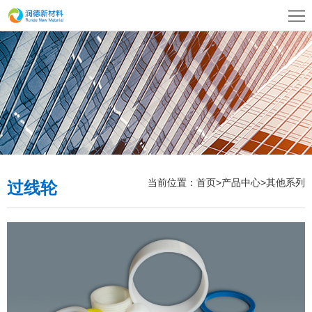
首
页
关
于
荣
我
誉
产
们
资
品
联
质
中
系
当前位置：
首页
>
产品中心
>
其他系列
过线轮
心
我
们